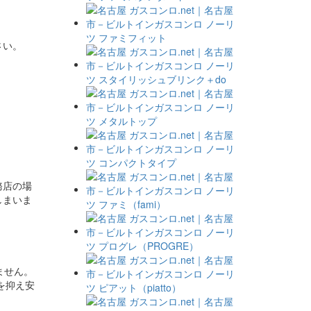
さい。
務店の場
しまいま
ません。
を抑え安