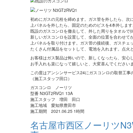
初めにガスの元栓を締めます。ガス管を外したら、次
上パネルを外したら、固定のためのビスを4本外します
既設のガスコンロを撤去して、外した周りをタオルで
新しいガスコンロを設置して、全面の位置を合わせて
上パネルを取り付けます。ガス管の接続後、ガスチェ
たくさん付属品をセットして、電池を入れます。点火
お客様はガス製品は怖いので、新しくなったら、安心
お手入れも楽になって嬉しいと、大変喜んでください
この度はアンシンサービス24にガスコンロの取替工事
（施工スタッフ田口）
ガスコンロ ノーリツ
型番 N3GT2RVQ1 13A
施工スタッフ 増田 田口
施工地域 愛知県豊田市
施工期間 2021.06.25 1時間
名古屋市西区ノーリツN3W