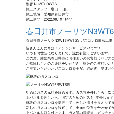
型番 N3WT6RWTS
施工スタッフ 増田 田口
施工地域 愛知県春日井市
施工期間 2022.08.19 1時間
春日井市ノーリツN3WT6
春日井市ノーリツN3WT6RWTSSIガスコンロ取替工
皆さんこんにちは！アンシンサービス24です！
いつもお世話になりまして、誠に有難うございます。
この度、愛知県春日井市にお住まいのお客様よりガス
が故障したとのご連絡をいただき、取替のご依頼いた
ご注文いただいたガスコンロを手配、納品後、早速お
初めにガスの元栓を締めます。ガス管を外したら、次
上パネルを外したら、固定のためのビスを4本外します
既設のガスコンロを撤去して、外した周りをタオルで
新しいガスコンロを設置して、全面の位置を合わせて
上パネルを取り付けます。ガス管の接続後、ガスチェ