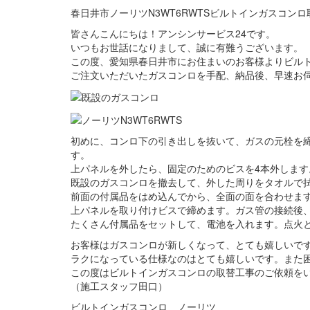
春日井市ノーリツN3WT6RWTSビルトインガスコン
皆さんこんにちは！アンシンサービス24です。
いつもお世話になりまして、誠に有難うございます。
この度、愛知県春日井市にお住まいのお客様よりビル
ご注文いただいたガスコンロを手配、納品後、早速お
初めに、コンロ下の引き出しを抜いて、ガスの元栓を
す。
上パネルを外したら、固定のためのビスを4本外します
既設のガスコンロを撤去して、外した周りをタオルで
前面の付属品をはめ込んでから、全面の面を合わせま
上パネルを取り付けビスで締めます。ガス管の接続後
たくさん付属品をセットして、電池を入れます。点火
お客様はガスコンロが新しくなって、とても嬉しいで
ラクになっている仕様なのはとても嬉しいです。また
この度はビルトインガスコンロの取替工事のご依頼を
（施工スタッフ田口）
ビルトインガスコンロ ノーリツ