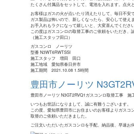
たくさん付属品をセットして、電池を入れます。点火
お客様はガスの火が点いたり消えたりして、毎日不安
ガス製品は怖いので、新しくなったら、安心して使え
お手入れもラクになって嬉しいと、大変喜んでくださ
この度はガスコンロの取替工事のご依頼をいただき、
（施工スタッフ田口）
ガスコンロ ノーリツ
型番 N3WT6RWTSSI
施工スタッフ 増田 田口
施工地域 愛知県春日井市
施工期間 2021.10.08 1.5時間
豊田市ノーリツ N3GT2
豊田市ノーリツ N3GT2RVQ1ガスコンロ取替工事 施
いつもお世話になりまして、誠に有難うございます。
この度、愛知県豊田市にお住まいのお客様よりガスコ
取替のご依頼いただきました。
ご注文いただいたガスコンロを手配、納品後、早速お