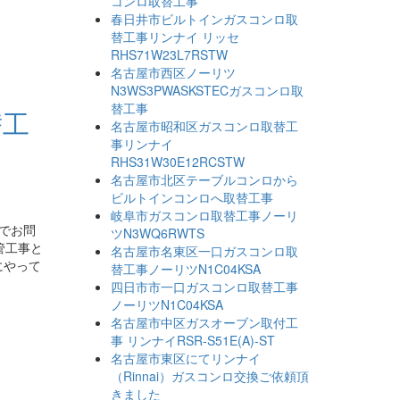
コンロ取替工事
春日井市ビルトインガスコンロ取
替工事リンナイ リッセ
RHS71W23L7RSTW
名古屋市西区ノーリツ
N3WS3PWASKSTECガスコンロ取
替工事
替工
名古屋市昭和区ガスコンロ取替工
事リンナイ
RHS31W30E12RCSTW
名古屋市北区テーブルコンロから
ビルトインコンロへ取替工事
岐阜市ガスコンロ取替工事ノーリ
でお問
ツN3WQ6RWTS
管工事と
名古屋市名東区一口ガスコンロ取
にやって
替工事ノーリツN1C04KSA
四日市市一口ガスコンロ取替工事
ノーリツN1C04KSA
名古屋市中区ガスオーブン取付工
事 リンナイRSR-S51E(A)-ST
名古屋市東区にてリンナイ
（Rinnai）ガスコンロ交換ご依頼頂
きました