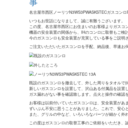
事
名古屋市西区ノーリツN3WS3PWASKSTECガスコン
いつもお世話になりまして、誠に有難うございます。
この度、名古屋市西区にお住まいのお客様よりガスコ
機器の安全装置の関係から、IHのコンロに取替もご検
今のガスコンロも安全装置が充実している事をご説明
ご注文いただいたガスコンロを手配、納品後、早速お
既設のガスコンロを撤去して、外した周りをタオルで
新しいガスコンロを設置して、沢山ある付属品を設置
ガス漏れがない事を確認致します。点火と操作の確認
お客様は以前付いていたガスコンロは、安全装置があ
ずいぶん不安に思うことがありました。これで、安心
また、グリルの中など、いろいろなパーツが細かく外
この度はガスコンロの取替工事のご依頼をいただき、