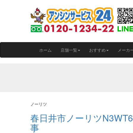
ホーム
店舗一覧
おすすめ
メーカ
ノーリツ
春日井市ノーリツN3WT
事