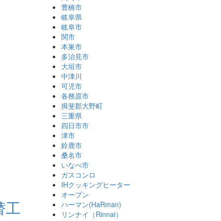
豊橋市
岐阜県
岐阜市
関市
本巣市
多治見市
大垣市
中津川
可児市
各務原市
揖斐郡大野町
三重県
四日市市
津市
鈴鹿市
桑名市
いなべ市
ガスコンロ
IHクッキングヒーター
オーブン
替工
ハーマン(HaRman)
リンナイ（Rinnai）