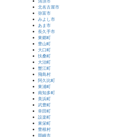
清須市
北名古屋市
弥富市
みよし市
あま市
長久手市
東郷町
豊山町
大口町
扶桑町
大治町
蟹江町
飛島村
阿久比町
東浦町
南知多町
美浜町
武豊町
幸田町
設楽町
東栄町
豊根村
岡崎市