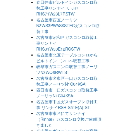
春日井市ビルトインガスコンロ取
替工事リンナイ リッセ
RHS71W23L7RSTW
名古屋市西区ノーリツ
N3WS3PWASKSTECガスコンロ取
替工事
名古屋市昭和区ガスコンロ取替工
事リンナイ
RHS31W30E12RCSTW
名古屋市北区テーブルコンロから
ビルトインコンロへ取替工事
岐阜市ガスコンロ取替工事ノーリ
ツN3WQ6RWTS
名古屋市名東区一口ガスコンロ取
替工事ノーリツN1C04KSA
四日市市一口ガスコンロ取替工事
ノーリツN1C04KSA
名古屋市中区ガスオーブン取付工
事 リンナイRSR-S51E(A)-ST
名古屋市東区にてリンナイ
（Rinnai）ガスコンロ交換ご依頼頂
きました
名古屋のガスコンロのプロが直接