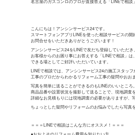
名古屋のガスコンロのプロが直接答える「LINEで相談
こんにちは！アンシンサービス24です。
スマートフォンアプリLINEを使った相談サービスの開
お問合せをいただきありがとうございます！
アンシンサービス24をLINEで友だち登録していただき
お客様からのお困り事にお答えする「LINEで相談」
できる場としてご好評いただいています。
LINEで相談では、アンシンサービス24の施工スタッフ
工事のプロだからわかるリフォーム工事の疑問やおお
写真を簡単に送ることができるのもLINEのいいところ
商品品番や設置状況を撮影して送ることで、現地調査
詳細なお見積もりには現地調査の必要がありますが、
ちょっとした疑問やリフォームのお悩みでしたら写真
＝＝＝LINEで相談はこんな方にオススメ！＝＝＝
●おおよそのリフォーム費用を知りたい方