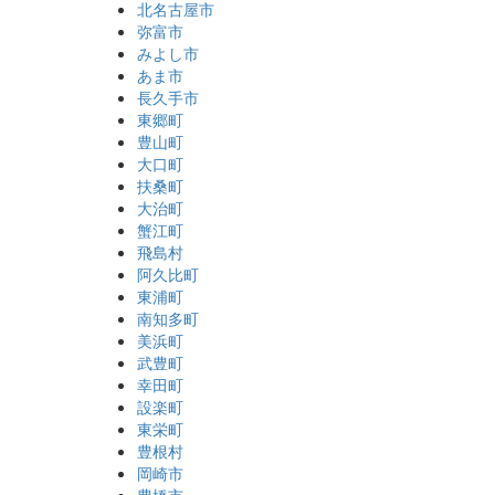
北名古屋市
弥富市
みよし市
あま市
長久手市
東郷町
豊山町
大口町
扶桑町
大治町
蟹江町
飛島村
阿久比町
東浦町
南知多町
美浜町
武豊町
幸田町
設楽町
東栄町
豊根村
岡崎市