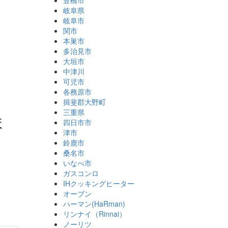
豊橋市
岐阜県
岐阜市
関市
本巣市
多治見市
大垣市
中津川
可児市
各務原市
揖斐郡大野町
三重県
ま
四日市市
津市
鈴鹿市
桑名市
いなべ市
ガスコンロ
IHクッキングヒーター
オーブン
ハーマン(HaRman)
リンナイ（Rinnai）
ノーリツ