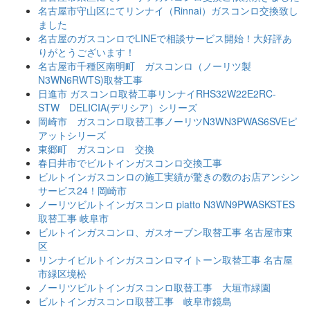
名古屋市守山区にてリンナイ（Rinnai）ガスコンロ交換致し
ました
名古屋のガスコンロでLINEで相談サービス開始！大好評あ
りがとうございます！
名古屋市千種区南明町 ガスコンロ（ノーリツ製
N3WN6RWTS)取替工事
日進市 ガスコンロ取替工事リンナイRHS32W22E2RC-
STW DELICIA(デリシア）シリーズ
岡崎市 ガスコンロ取替工事ノーリツN3WN3PWAS6SVEピ
アットシリーズ
東郷町 ガスコンロ 交換
春日井市でビルトインガスコンロ交換工事
ビルトインガスコンロの施工実績が驚きの数のお店アンシン
サービス24！岡崎市
ノーリツビルトインガスコンロ piatto N3WN9PWASKSTES
取替工事 岐阜市
ビルトインガスコンロ、ガスオーブン取替工事 名古屋市東
区
リンナイビルトインガスコンロマイトーン取替工事 名古屋
市緑区境松
ノーリツビルトインガスコンロ取替工事 大垣市緑園
ビルトインガスコンロ取替工事 岐阜市鏡島