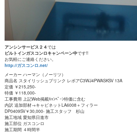
アンシンサービス２４
では
ビルトインガスコンロキャンペーン中
です!!
お気軽にご連絡ください。
http://ガスコンロ.net/
メーカー ハーマン（ノーリツ）
商品名 スタイリッシュブリンク レボアC3WJ4PWASKSV 13A
定価 ￥215,250-
特価 ￥118,000-
工事費用 上記Web掲載ｷｬﾝﾍﾟｰﾝ特価に含む
内訳 追加部材→キャビネットLA6008＋フィラー
DP0409SV￥30,000- 施工スタッフ 杉山
施工地域 愛知県日進市
施工部位 ガスコンロ
施工期間 ４時間半