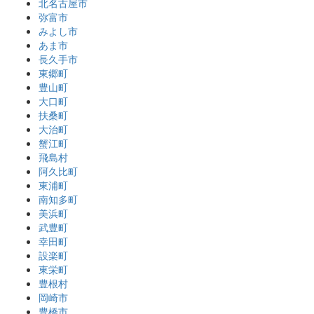
北名古屋市
弥富市
みよし市
あま市
長久手市
東郷町
豊山町
大口町
扶桑町
大治町
蟹江町
飛島村
阿久比町
東浦町
南知多町
美浜町
武豊町
幸田町
設楽町
東栄町
豊根村
岡崎市
豊橋市