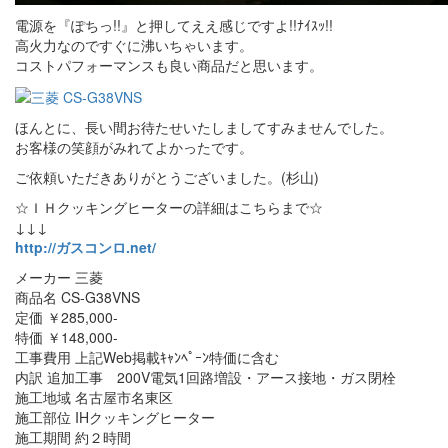
電源を『ぽちっ!!』と押してええ感じですよ!!ﾅｲｽｯ!!
高火力なのですぐに沸いちゃいます。
コストパフォーマンスも良い商品だと思います。
ほんとに、長い間お待たせいたしましてすみませんでした。
お客様の笑顔がみれてよかったです。
ご依頼いただきありがとうございました。(杉山)
☆ＩＨクッキングヒーターの詳細はこちらまで☆
↓↓↓
http://ガスコンロ.net/
メーカー 三菱
商品名 CS-G38VNS
定価 ￥285,000-
特価 ￥148,000-
工事費用 上記Web掲載ｷｬﾝﾍﾟｰﾝ特価に含む
内訳 追加工事 200V電気1回路増設・アース接地・ガス閉栓
施工地域 名古屋市名東区
施工部位 IHクッキングヒーター
施工期間 約２時間