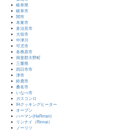
岐阜県
岐阜市
関市
本巣市
多治見市
大垣市
中津川
可児市
各務原市
揖斐郡大野町
三重県
四日市市
津市
鈴鹿市
桑名市
いなべ市
ガスコンロ
IHクッキングヒーター
オーブン
ハーマン(HaRman)
リンナイ（Rinnai）
ノーリツ