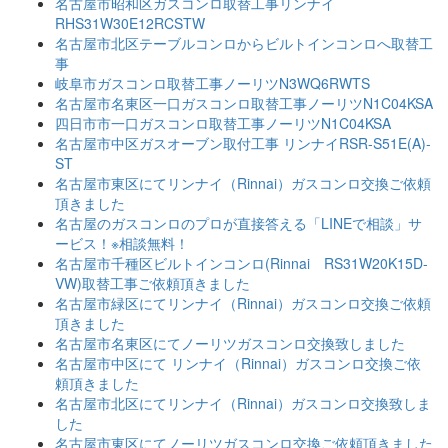
名古屋市昭和区ガスコンロ取替工事リンナイ
RHS31W30E12RCSTW
名古屋市北区テーブルコンロからビルトインコンロへ取替工
事
岐阜市ガスコンロ取替工事ノーリツN3WQ6RWTS
名古屋市名東区一口ガスコンロ取替工事ノーリツN1C04KSA
四日市市一口ガスコンロ取替工事ノーリツN1C04KSA
名古屋市中区ガスオーブン取付工事 リンナイRSR-S51E(A)-
ST
名古屋市東区にてリンナイ（Rinnai）ガスコンロ交換ご依頼
頂きました
名古屋のガスコンロのプロが直接答える「LINEで相談」サ
ービス！※相談無料！
名古屋市千種区ビルトインコンロ(Rinnai RS31W20K15D-
VW)取替工事ご依頼頂きました
名古屋市緑区にてリンナイ（Rinnai）ガスコンロ交換ご依頼
頂きました
名古屋市名東区にてノーリツガスコンロ交換致しました
名古屋市中区にて リンナイ（Rinnai）ガスコンロ交換ご依
頼頂きました
名古屋市北区にてリンナイ（Rinnai）ガスコンロ交換致しま
した
名古屋市東区にてノーリツガスコンロ交換ご依頼頂きました