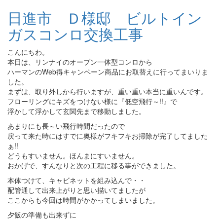
日進市 Ｄ様邸 ビルトイン
ガスコンロ交換工事
こんにちわ。
本日は、リンナイのオーブン一体型コンロから
ハーマンのWeb得キャンペーン商品にお取替えに行ってまいりま
した。
まずは、取り外しから行いますが、重い重い本当に重いんです。
フローリングにキズをつけない様に『低空飛行～!!』で
浮かして浮かして玄関先まで移動しました。
あまりにも長～い飛行時間だったので
戻って来た時にはすでに奥様がフキフキお掃除が完了してました
ぁ!!
どうもすいません。ほんまにすいません。
おかげで、すんなりと次の工程に移る事ができました。
本体つけて、キャビネットを組み込んで・・
配管通して出来上がりと思い描いてましたが
ここからも今回は時間がかかってしまいました。
夕飯の準備も出来ずに