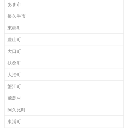
あま市
長久手市
東郷町
豊山町
大口町
扶桑町
大治町
蟹江町
飛島村
阿久比町
東浦町