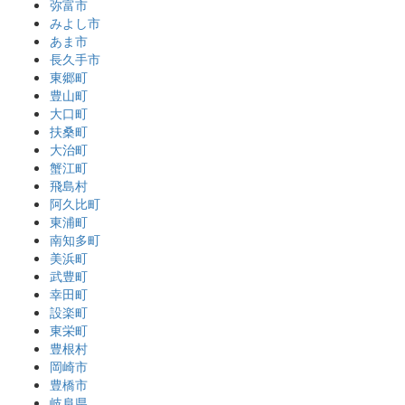
弥富市
みよし市
あま市
長久手市
東郷町
豊山町
大口町
扶桑町
大治町
蟹江町
飛島村
阿久比町
東浦町
南知多町
美浜町
武豊町
幸田町
設楽町
東栄町
豊根村
岡崎市
豊橋市
岐阜県