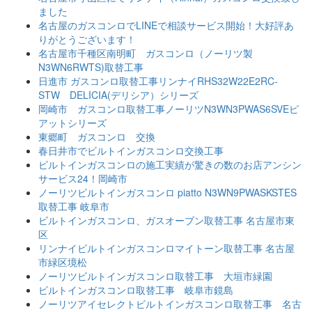
ました
名古屋のガスコンロでLINEで相談サービス開始！大好評あ
りがとうございます！
名古屋市千種区南明町 ガスコンロ（ノーリツ製
N3WN6RWTS)取替工事
日進市 ガスコンロ取替工事リンナイRHS32W22E2RC-
STW DELICIA(デリシア）シリーズ
岡崎市 ガスコンロ取替工事ノーリツN3WN3PWAS6SVEピ
アットシリーズ
東郷町 ガスコンロ 交換
春日井市でビルトインガスコンロ交換工事
ビルトインガスコンロの施工実績が驚きの数のお店アンシン
サービス24！岡崎市
ノーリツビルトインガスコンロ piatto N3WN9PWASKSTES
取替工事 岐阜市
ビルトインガスコンロ、ガスオーブン取替工事 名古屋市東
区
リンナイビルトインガスコンロマイトーン取替工事 名古屋
市緑区境松
ノーリツビルトインガスコンロ取替工事 大垣市緑園
ビルトインガスコンロ取替工事 岐阜市鏡島
ノーリツアイセレクトビルトインガスコンロ取替工事 名古