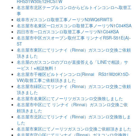
RHS31W30E12RCSTW
名古屋市北区テーブルコンロからビルトインコンロへ取替工
事
岐阜市ガスコンロ取替工事ノーリツN3WQ6RWTS
名古屋市名東区一口ガスコンロ取替工事ノーリツN1C04KSA
四日市市一口ガスコンロ取替工事ノーリツN1C04KSA
名古屋市中区ガスオーブン取付工事 リンナイRSR-S51E(A)-
ST
名古屋市東区にてリンナイ（Rinnai）ガスコンロ交換ご依頼
頂きました
名古屋のガスコンロのプロが直接答える「LINEで相談」サ
ービス！※相談無料！
名古屋市千種区ビルトインコンロ(Rinnai RS31W20K15D-
VW)取替工事ご依頼頂きました
名古屋市緑区にてリンナイ（Rinnai）ガスコンロ交換ご依頼
頂きました
名古屋市名東区にてノーリツガスコンロ交換致しました
名古屋市中区にて リンナイ（Rinnai）ガスコンロ交換ご依
頼頂きました
名古屋市北区にてリンナイ（Rinnai）ガスコンロ交換致しま
した
名古屋市東区にてノーリツガスコンロ交換ご依頼頂きました
名古屋市守山区にてリンナイ（Rinnai）ガスコンロ交換致し