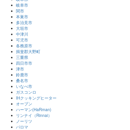
岐阜市
関市
本巣市
多治見市
大垣市
中津川
可児市
各務原市
揖斐郡大野町
三重県
四日市市
津市
鈴鹿市
桑名市
いなべ市
ガスコンロ
IHクッキングヒーター
オーブン
ハーマン(HaRman)
リンナイ（Rinnai）
ノーリツ
パロマ